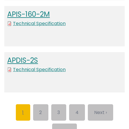
APIS-160-2M
Technical Specification
APDIS-2S
Technical Specification
Pagination
Current page
Page
Page
Page
Next page
1
2
3
4
Next ›