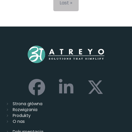
Last page
Last »
Strona główna
Rozwiązania
Produkty
O nas
Dokumentacja