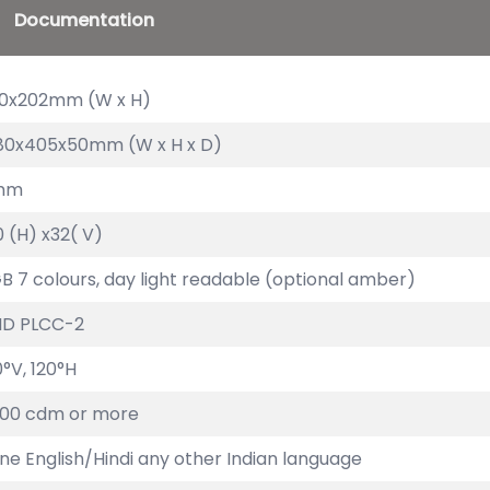
Documentation
0x202mm (W x H)
80x405x50mm (W x H x D)
mm
0 (H) x32( V)
B 7 colours, day light readable (optional amber)
D PLCC-2
0°V, 120°H
00 cdm or more
line English/Hindi any other Indian language