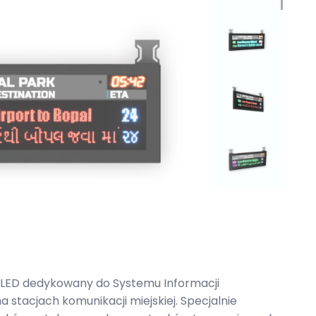
Use the arrow key
 LED dedykowany do Systemu Informacji
a stacjach komunikacji miejskiej. Specjalnie