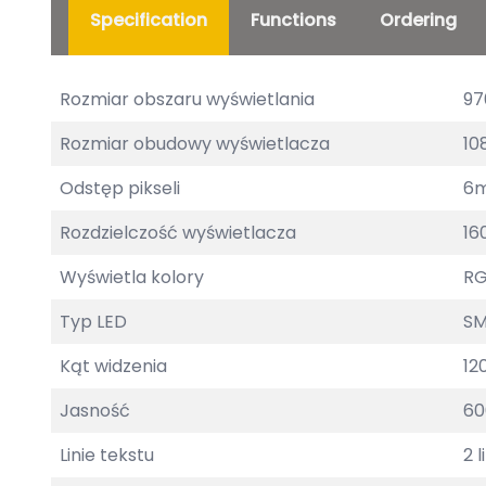
Specification
Functions
Ordering
Rozmiar obszaru wyświetlania
97
Rozmiar obudowy wyświetlacza
10
Odstęp pikseli
6
Rozdzielczość wyświetlacza
16
Wyświetla kolory
RG
Typ LED
SM
Kąt widzenia
12
Jasność
60
Linie tekstu
2 