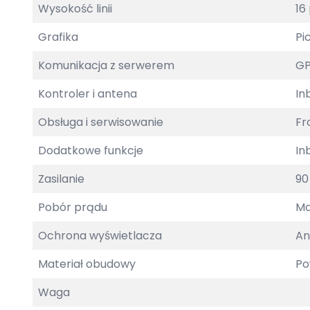
Wysokość linii
16 
Grafika
Pi
Komunikacja z serwerem
GP
Kontroler i antena
Inb
Obsługa i serwisowanie
Fr
Dodatkowe funkcje
In
Zasilanie
90
Pobór prądu
Ma
Ochrona wyświetlacza
An
Materiał obudowy
Po
Waga