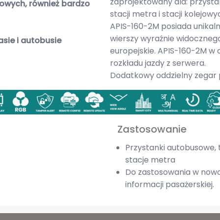
zaprojektowany dla: przys
owych, również bardzo
stacji metra i stacji kolejowy
APIS-160-2M posiada unikal
wierszy wyraźnie widocznego t
asie i autobusie
europejskie. APIS-160-2M w
rozkładu jazdy z serwera.
Dodatkowy oddzielny zegar 
Zastosowanie
Przystanki autobusowe, 
stacje metra
Do zastosowania w now
informacji pasażerskiej.