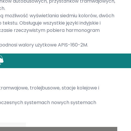
tanków autobusowych, przystanków tramwajowych,
ch.
ną możliwość wyświetlania siedmiu kolorów, dwóch
ekstu. Obsługuje wszystkie języki indyjskie i
 czasie rzeczywistym pobiera harmonogram
podnosi walory użytkowe APIS-160-2M.
tramwajowe, trolejbusowe, stacje kolejowe i
oczesnych systemach nowych systemach