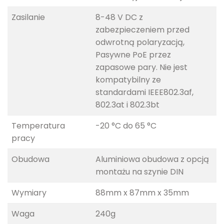
Zasilanie
8-48 V DC z
zabezpieczeniem przed
odwrotną polaryzacją,
Pasywne PoE przez
zapasowe pary. Nie jest
kompatybilny ze
standardami IEEE802.3af,
802.3at i 802.3bt
Temperatura
-20 °C do 65 °C
pracy
Obudowa
Aluminiowa obudowa z opcją
montażu na szynie DIN
Wymiary
88mm x 87mm x 35mm
Waga
240g