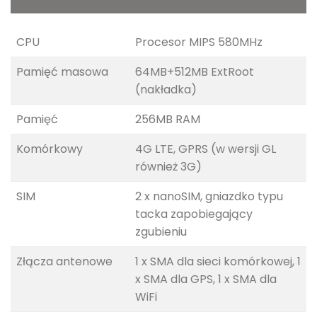
CPU
Procesor MIPS 580MHz
Pamięć masowa
64MB+512MB ExtRoot
(nakładka)
Pamięć
256MB RAM
Komórkowy
4G LTE, GPRS (w wersji GL
również 3G)
SIM
2 x nanoSIM, gniazdko typu
tacka zapobiegający
zgubieniu
Złącza antenowe
1 x SMA dla sieci komórkowej, 1
x SMA dla GPS, 1 x SMA dla
WiFi