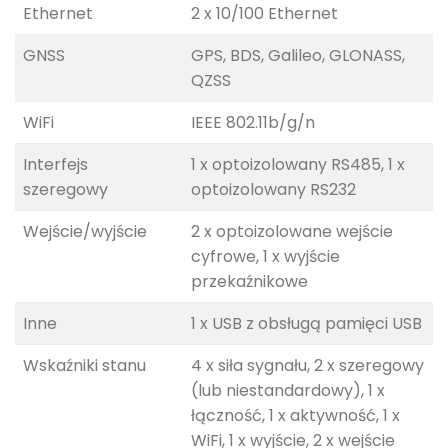
Ethernet
2 x 10/100 Ethernet
GNSS
GPS, BDS, Galileo, GLONASS,
QZSS
WiFi
IEEE 802.11b/g/n
Interfejs
1 x optoizolowany RS485, 1 x
szeregowy
optoizolowany RS232
Wejście/wyjście
2 x optoizolowane wejście
cyfrowe, 1 x wyjście
przekaźnikowe
Inne
1 x USB z obsługą pamięci USB
Wskaźniki stanu
4 x siła sygnału, 2 x szeregowy
(lub niestandardowy), 1 x
łączność, 1 x aktywność, 1 x
WiFi, 1 x wyjście, 2 x wejście