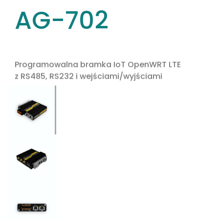
AG-702
Programowalna bramka IoT OpenWRT LTE
z RS485, RS232 i wejściami/wyjściami
Use the arrow keys to navigate between tabs